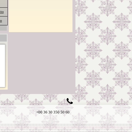
ito
to
+00 36 30 350 50 60