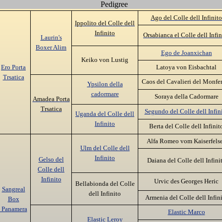
Pedigree
Ago del Colle dell Infinito
Ippolito del Colle dell
Infinito
Orsabianca el Colle dell Infin
Laurin's
Boxer Alim
Ego de Joanxichan
Keiko von Lustig
Ero Porta
Latoya von Eisbachtal
Trsatica
Caos del Cavalieri del Monfe
Ypsilon della
cadormare
Soraya della Cadormare
Amadea Porta
Trsatica
Segundo del Colle dell Infin
Uganda del Colle dell
Infinito
Berta del Colle dell Infinit
Alfa Romeo vom Kaiserfels
Ulm
del Colle dell
Infinito
Gelso del
Daiana
del Colle dell Infini
Colle dell
Infinito
Urvic des Georges Heric
Bellabionda
del Colle
Sangreal
dell Infinito
Armenia
del Colle dell Infin
Box
Panamera
Elastic Marco
Elastic Leroy