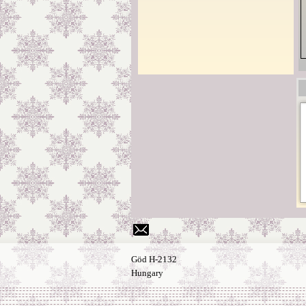
Göd H-2132
Hungary