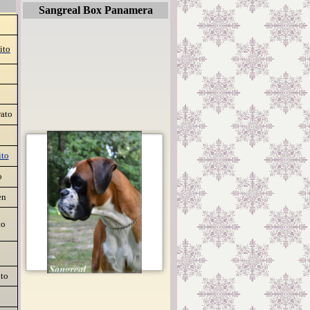
Sangreal Box Panamera
ito
rato
ito
o
en
to
ito