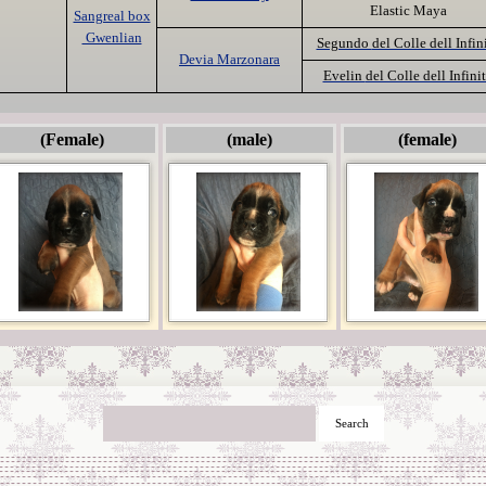
Elastic Maya
Sangreal box
Gwenlian
Segundo
del Colle dell Infin
Devia Marzonara
Evelin
del Colle dell Infini
(Female)
(male)
(female)
Search