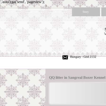
','auto');ga('send', 'pageview');
+
36
Story
30
350
50
60
Hungary - Göd 2132
QQ litter in Sangreal Boxer Kennel