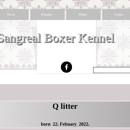
News
Females
Males
Litters
Sangreal Boxer Kennel 
Q litter
born 22. Febuary 2022.